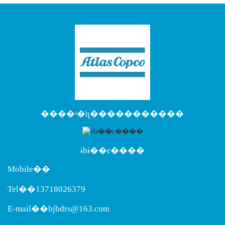
����ʵ�ֿɳ�����������
ɨһɨ��ϵ����
Mobile��
Tel��13718026379
E-mail��bjbdrs@163.com