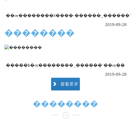
��ѹ��������δ����·������_������
2019-09-28
��������
�����߿�ѹ��������_������˹��ѹ��
2019-09-28
��������