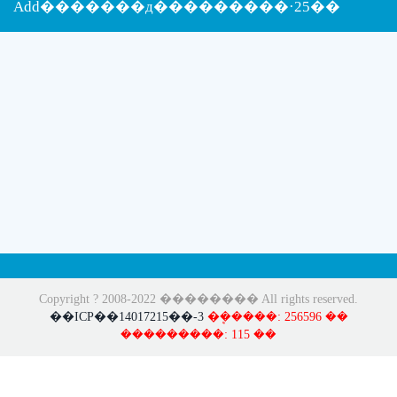
Add�������д���������·25��
Copyright ? 2008-2022 �������� All rights reserved.
��ICP��14017215��-3
�ܷ�����: 256596 ��
���������: 115 ��