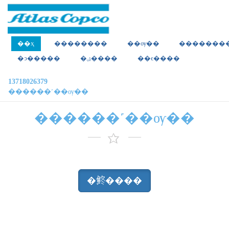
��ҳ
��������
��ѹ��
�������
�ͻ�����
�ۺ����
��ϵ����
13718026379
������˹��ѹ��
������˹��ѹ��
�鿴����