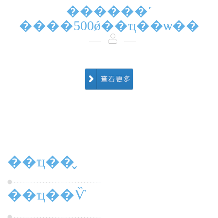
������˹
����500ǿ��ҵ��ѡ��
��ҵ��̬
��ҵ��Ѷ